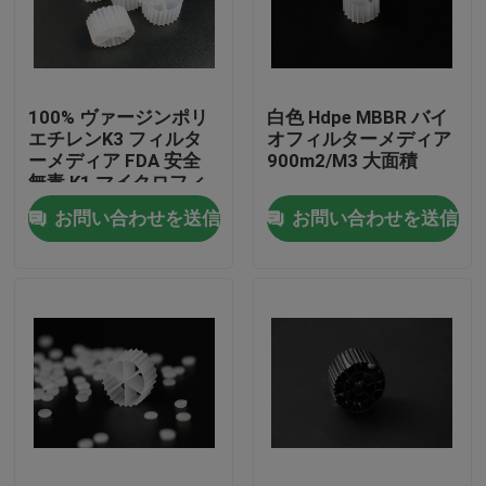
工場旅行
100% ヴァージンポリ
白色 Hdpe MBBR バイ
品質管理
エチレンK3 フィルタ
オフィルターメディア
ーメディア FDA 安全
900m2/M3 大面積
無毒 K1 マイクロフィ
私達に連絡しなさい
ルター MBBR バイオモ
お問い合わせを送信
お問い合わせを送信
バー反応器 中国メーカ
ー
ブログ
引用を要求しなさい
MBBRフィルタメディア
MBBRの生物媒体