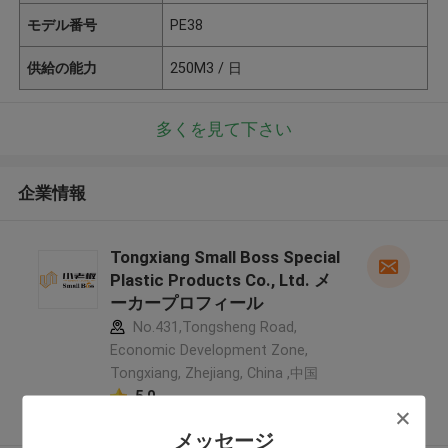
モデル番号
PE38
供給の能力
250M3 / 日
多くを見て下さい
企業情報
Tongxiang Small Boss Special
Plastic Products Co., Ltd. メ
ーカープロフィール
No.431,Tongsheng Road,
Economic Development Zone,
Tongxiang, Zhejiang, China ,中国
5.0
確認された製造者
メッセージ