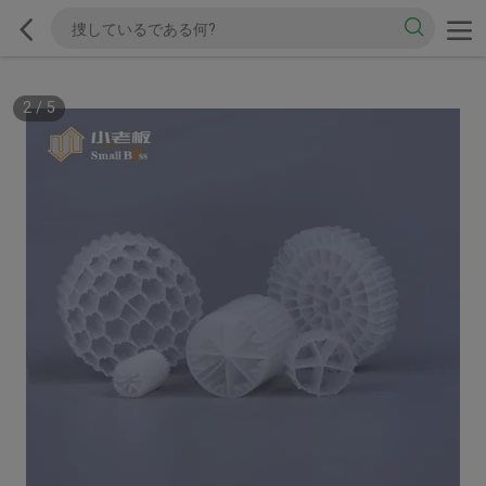
2
/
5