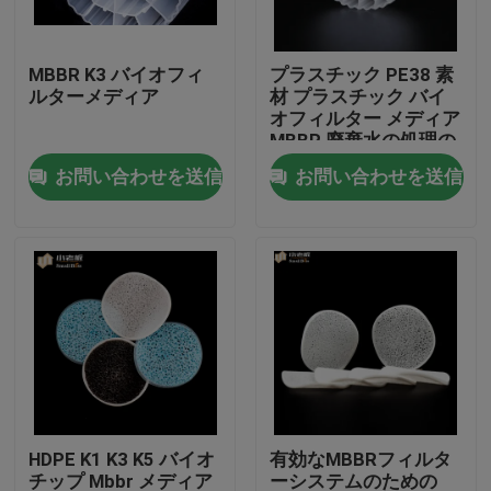
工場旅行
MBBR K3 バイオフィ
プラスチック PE38 素
ルターメディア
材 プラスチック バイ
オフィルター メディア
品質管理
MBBR 廃棄水の処理の
ためのバイオキャリア
お問い合わせを送信
お問い合わせを送信
私達に連絡しなさい
ブログ
引用を要求しなさい
MBBRフィルタメディア
HDPE K1 K3 K5 バイオ
有効なMBBRフィルタ
MBBRの生物媒体
チップ Mbbr メディア
ーシステムのための