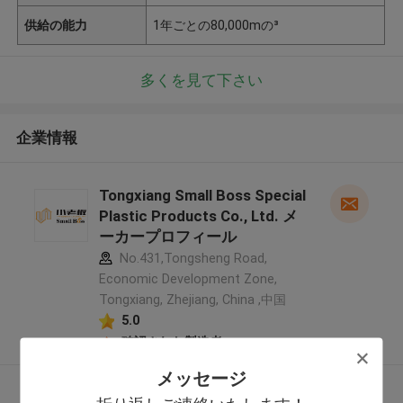
供給の能力
1年ごとの80,000mの³
多くを見て下さい
企業情報
Tongxiang Small Boss Special
Plastic Products Co., Ltd. メ
ーカープロフィール
No.431,Tongsheng Road,
Economic Development Zone,
Tongxiang, Zhejiang, China ,中国
5.0
確認された製造者
メッセージ
多くを見て下さい