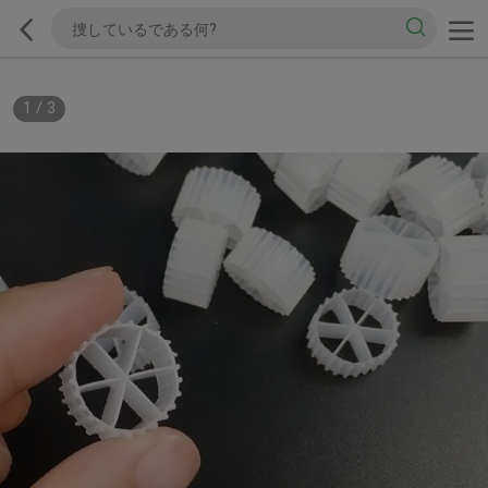
1
/
3