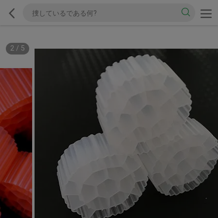
2
/
5