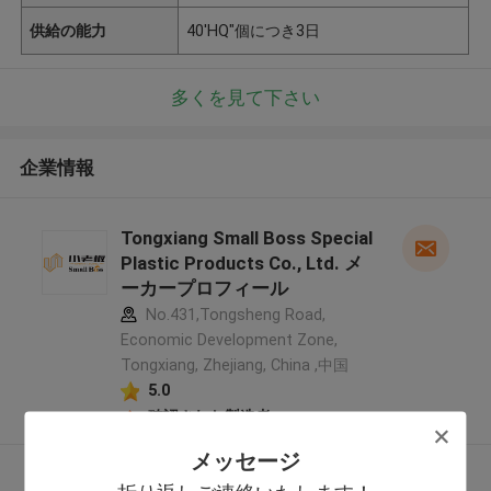
供給の能力
40'HQ"個につき3日
多くを見て下さい
企業情報
Tongxiang Small Boss Special
Plastic Products Co., Ltd. メ
ーカープロフィール
No.431,Tongsheng Road,
Economic Development Zone,
Tongxiang, Zhejiang, China ,中国
5.0
確認された製造者
メッセージ
多くを見て下さい