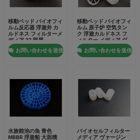
工場旅行
移動ベッド バイオフィ
移動ベッド バイオフィ
ルム反応器 浮遊井 カ
ルム 原子炉 空気タン
ルドネス フィルターメ
ク 浮遊カルドネス フ
品質管理
ディア 37 部屋
ィルター メディア ヴ
800m2/m3
ァージン HDPE
お問い合わせを送信
お問い合わせを送信
私達に連絡しなさい
ブログ
引用を要求しなさい
MBBRフィルタメディア
水族館池の魚 青色
バイオセルフィルター
MBBRの生物媒体
MBBR 浮遊船 大面積
メディア ヴァージン