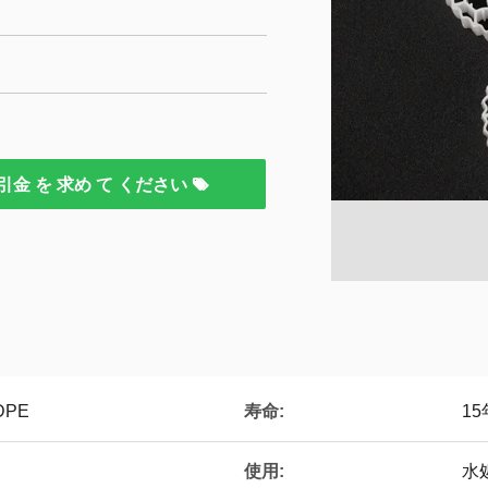
引金 を 求め て ください
寿命:
DPE
1
使用:
水