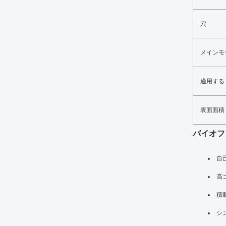
穴
メインモ
適用する
表面面積
バイオフ
自
高
積
シ