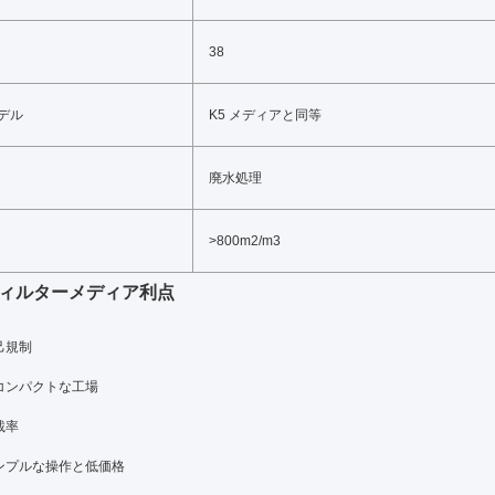
38
デル
K5 メディアと同等
廃水処理
>800m2/m3
ィルターメディア
利点
己規制
コンパクトな工場
載率
ンプルな操作と低価格