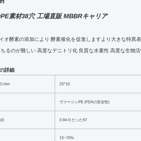
明
PE素材38穴 工場直販 MBBRキャリア
イオ酵素の添加により 酵素催化を促進しますより大きな特異
落ちるのが難しい 高度なデニトリ化 良質な水素性 高度な生物活
の詳細
) mm
25*10
ヴァージンPE (FDAの安全性)
m3)
0.94-0 だった97
15~70%