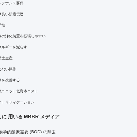
ンテナンス要件
り良い酸素伝達
果性
存の浄化装置を拡張しやすい
ネルギーを減らす
粘土生産
のない操作
済を改善する
流ユニット低資本コスト
ニトリフィケーション
 に 用いる MBBR メディア
物学的酸素需要 (BOD) の除去