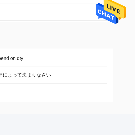
end on qty
TYによって決まりなさい