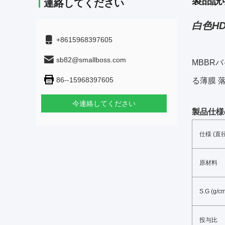
製品説
連絡してください
白色HD
+8615968397605
sb82@smallboss.com
MBBR
バ
86--15968397605
る
薄膜 
今連絡してください
製品仕様
仕様 (直径
原材料
S.G (g/c
投与比