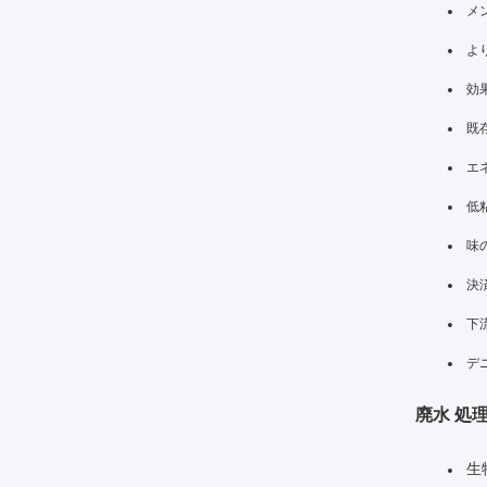
メ
よ
効
既
エ
低
味
決
下
デ
廃水 処理
生