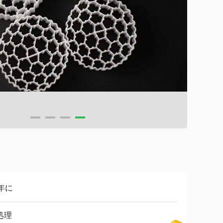
5年に
処理