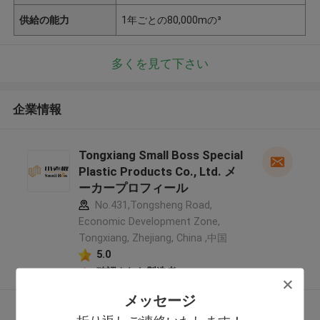
供給の能力
1年ごとの80,000mの³
多くを見て下さい
企業情報
Tongxiang Small Boss Special
Plastic Products Co., Ltd. メ
ーカープロフィール
No.431,Tongsheng Road,
Economic Development Zone,
Tongxiang, Zhejiang, China ,中国
5.0
確認された製造者
メッセージ
多くを見て下さい