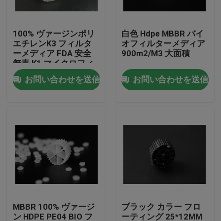
工場旅行
100% ヴァージンポリ
白色 Hdpe MBBR バイ
エチレンK3 フィルタ
オフィルターメディア
ーメディア FDA 安全
900m2/M3 大面積
品質管理
無毒 K1 マイクロフィ
ルター MBBR バイオモ
お問い合わせを送信
お問い合わせを送信
バー反応器 中国メーカ
私達に連絡しなさい
ー
ブログ
引用を要求しなさい
MBBRフィルタメディア
MBBR 100% ヴァージ
ブラック カラー フロ
MBBRの生物媒体
ン HDPE PE04 BIO フ
ーティング 25*12MM