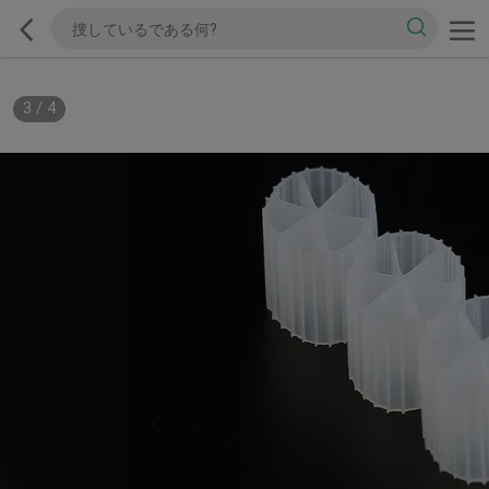
3
/
4