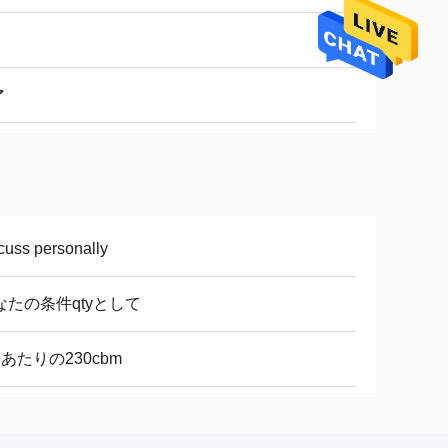
ア
cuss personally
なたの条件qtyとして
日あたりの230cbm