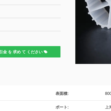
引金 を 求め て ください
表面積:
80
ポート:
上