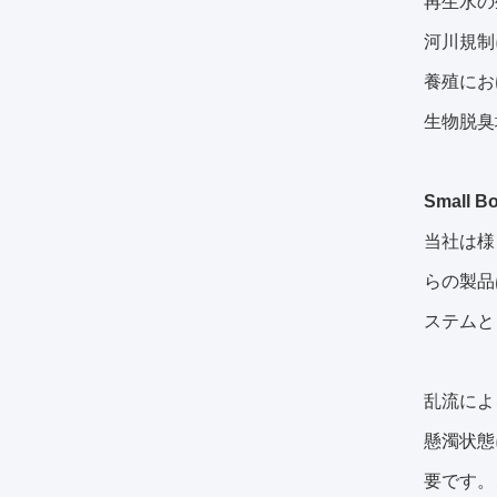
再生水の
河川規制
養殖にお
生物脱臭
Small
当社は様
らの製品
ステムと
乱流によ
懸濁状態
要です。