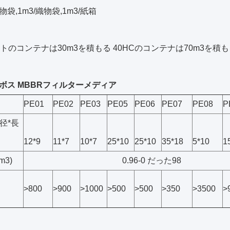
織物袋,1m3/織物袋,1m3/紙箱
ートのコンテナは30m3を積もる 40HCのコンテナは70m3を積
ボス MBBRフィルターメディア
PE01
PE02
PE03
PE05
PE06
PE07
PE08
P
径*長
12*9
11*7
10*7
25*10
25*10
35*18
5*10
1
m3)
0.96-0 だった98
>800
>900
>1000
>500
>500
>350
>3500
>