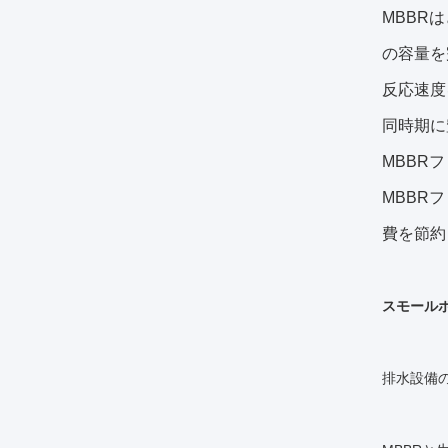
MBBR
の容量を
反応速度
同時期に
MBBR
MBBR
費を節約
スモールボ
排水設備