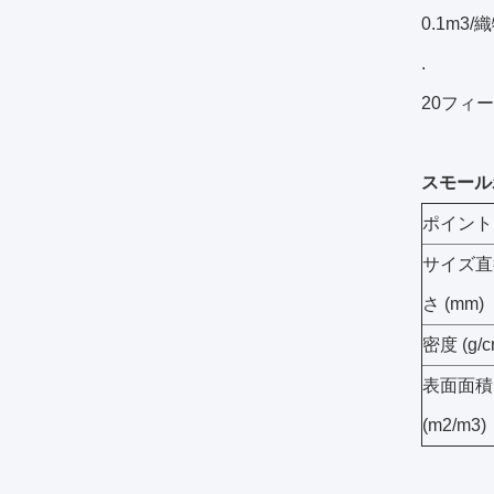
0.1m3/
.
20フィ
スモール
ポイント
サイズ直
さ (mm)
密度 (g/c
表面面積
(m2/m3)