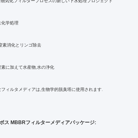
と生物気化フィルタープロセスの新しい下水処理プロジェクト
生化学処理
 窒素消化とリンゴ除去
窒素に加えて水産物,水の浄化
なフィルタメディアは,生物学的脱臭塔に使用されます.
ボス MBBRフィルターメディアパッケージ: