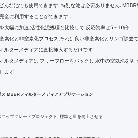
はどんな池でも使用できます. 特別な池は必要ありません. MBB
完全に利用することができます..
を大幅に加速,活性化泥処理と比較して,反応効率は5 ~ 10倍
窒素化と非窒素化プロセス,それは良い非窒素化とリンゴ除去で
フィルターメディアに直接挿入するだけです
フィルタメディアは フリーフローをパックし 水中の空気泡を切
します
ス MBBRフィルターメディアアプリケーション
のアップグレードプロジェクト, 標準と量を向上させる