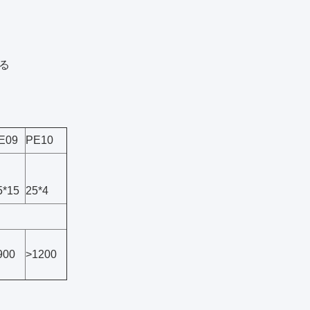
もる
E09
PE10
5*15
25*4
900
>1200