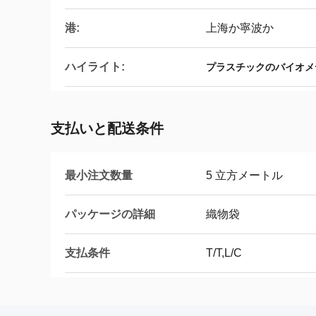
港:
上海か寧波か
ハイライト:
プラスチックのバイオメ
支払いと配送条件
最小注文数量
5 立方メートル
パッケージの詳細
織物袋
支払条件
T/T,L/C