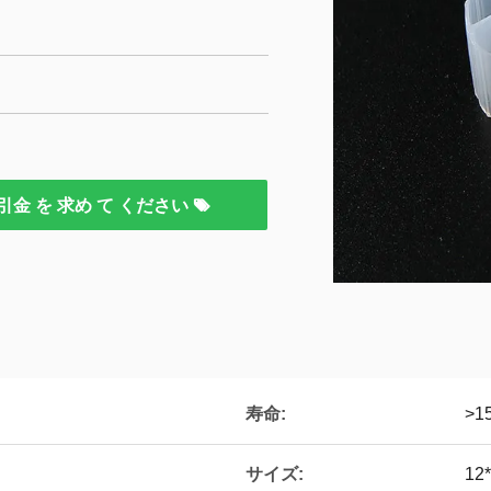
引金 を 求め て ください
寿命:
>1
サイズ:
12