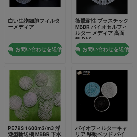
工場旅行
白い生物細胞フィルタ
衝撃耐性 プラスチック
ーメディア
MBBR バイオセルフィ
ルター メディア 高面
品質管理
积 RAS
お問い合わせを送信
お問い合わせを送信
私達に連絡しなさい
ブログ
引用を要求しなさい
MBBRフィルタメディア
PE79S 1600m2/m3 浮
バイオフィルターキャ
MBBRの生物媒体
遊型輸送機 MBBR 下水
リア 移動ベッド バイ