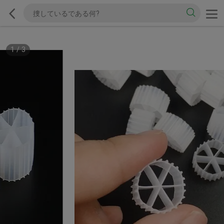
1
/
3