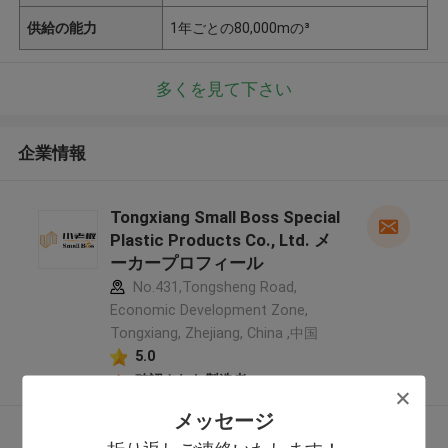
供給の能力
1年ごとの80,000mの³
多くを見て下さい
企業情報
Tongxiang Small Boss Special
Plastic Products Co., Ltd. メ
ーカープロフィール
No.431,Tongsheng Road,
Economic Development Zone,
Tongxiang, Zhejiang, China ,中国
5.0
確認された製造者
メッセージ
多くを見て下さい