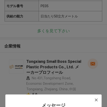
モデル番号
PE05
供給の能力
日当たり50立方メートル
多くを見て下さい
企業情報
Tongxiang Small Boss Special
Plastic Products Co., Ltd. メ
ーカープロフィール
No.431,Tongsheng Road,
Economic Development Zone,
Tongxiang, Zhejiang, China ,中国
5.0
確認された製造者
メッセージ