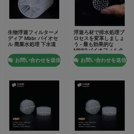
工場旅行
生物浮遊フィルターメ
浮遊ろ材で排水処理プ
品質管理
ディア Mbbr バイオセ
ロセスを変革しましょ
ル 廃棄水処理 下水道
う - 最も効果的な
MBBRバイオフィルタ
私達に連絡しなさい
ーろ材
お問い合わせを送信
お問い合わせを送信
ブログ
引用を要求しなさい
MBBRフィルタメディア
MBBRの生物媒体