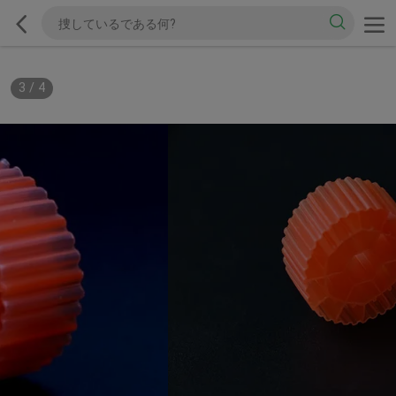
3
/
4