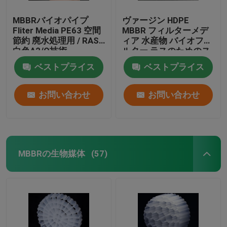
MBBRバイオパイプ
ヴァージン HDPE
Fliter Media PE63 空間
MBBR フィルターメデ
節約 廃水処理用 / RAS
ィア 水産物 バイオフィ
白色A2/O技術
ルター ラスのためのス
ーパーデカルブライゼ
ベストプライス
ベストプライス
ーション 漁業 水産物
お問い合わせ
お問い合わせ
MBBRの生物媒体
(57)