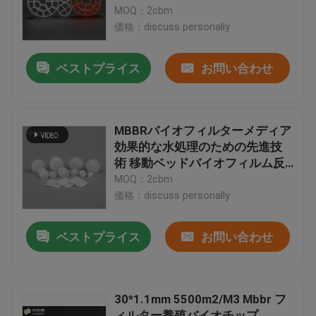
MOQ：2cbm
価格：discuss personally
工場旅行
ベストプライス
お問い合わせ
品質管理
私達に連絡しなさい
MBBRバイオフィルターメディア
効果的な水処理のための先進技
術 移動ベッドバイオフィルム反
ブログ
応器
MOQ：2cbm
価格：discuss personally
引用を要求しなさい
ベストプライス
お問い合わせ
MBBRフィルタメディア
30*1.1mm 5500m2/M3 Mbbr フ
MBBRの生物媒体
ィルター養殖バイオチップ