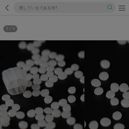
1
/
3