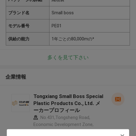
ブランド名
Small boss
モデル番号
PE01
供給の能力
1年ごとの80,000mの³
多くを見て下さい
企業情報
Tongxiang Small Boss Special
Plastic Products Co., Ltd. メ
ーカープロフィール
No.431,Tongsheng Road,
Economic Development Zone,
Tongxiang, Zhejiang, China ,中国