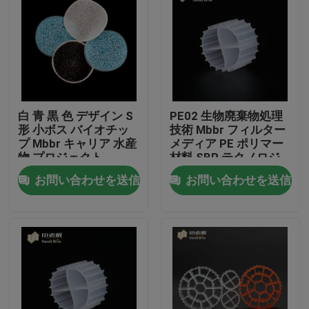
工場旅行
品質管理
白 青 黒 色 デザイン S
PE02 生物廃棄物処理
私達に連絡しなさい
形 小ボス バイオチッ
技術 Mbbr フィルター
プ Mbbr キャリア 水産
メディア PE ポリマー
物 プロジェクト
材料 SBR テクノロジ
ブログ
ー
お問い合わせを送信
お問い合わせを送信
引用を要求しなさい
MBBRフィルタメディア
MBBRの生物媒体