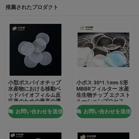
推薦されたプロダクト
小型ボスバイオチップ
小ボス 30*1.1mm S形
水産物における移動ベ
MBBRフィルター 水産
ッドバイオフィルム反
生生物チップ エクスト
家
応器のための最高の選
ルーションプロセス
択
お問い合わせを送信
お問い合わせを送信
プロダクト
私達について