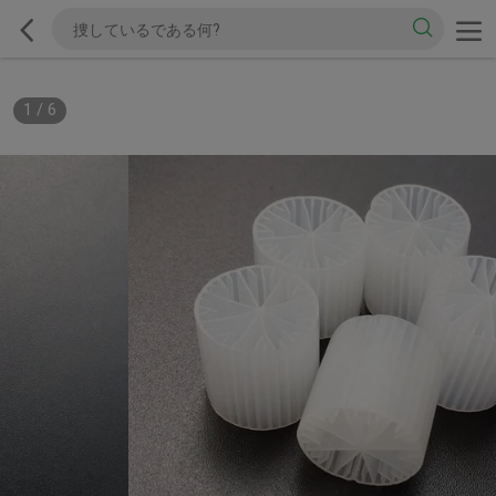
1
/
6