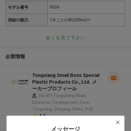
モデル番号
PE09
供給の能力
1年ごとの80,000mの³
多くを見て下さい
企業情報
Tongxiang Small Boss Special
Plastic Products Co., Ltd. メ
ーカープロフィール
No.431,Tongsheng Road,
Economic Development Zone,
Tongxiang, Zhejiang, China ,中国
5.0
確認された製造者
メッセージ