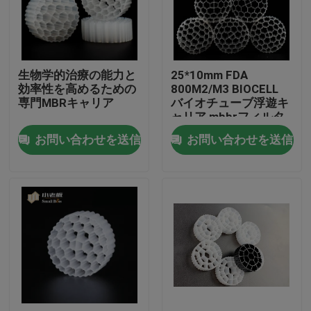
工場旅行
生物学的治療の能力と
25*10mm FDA
品質管理
効率性を高めるための
800M2/M3 BIOCELL
専門MBRキャリア
バイオチューブ浮遊キ
ャリア mbbrフィルタ
私達に連絡しなさい
ー
お問い合わせを送信
お問い合わせを送信
ブログ
引用を要求しなさい
MBBRフィルタメディア
MBBRの生物媒体