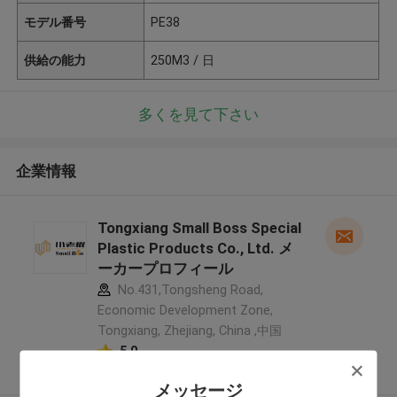
モデル番号
PE38
供給の能力
250M3 / 日
多くを見て下さい
企業情報
Tongxiang Small Boss Special
Plastic Products Co., Ltd. メ
ーカープロフィール
No.431,Tongsheng Road,
Economic Development Zone,
Tongxiang, Zhejiang, China ,中国
5.0
確認された製造者
メッセージ