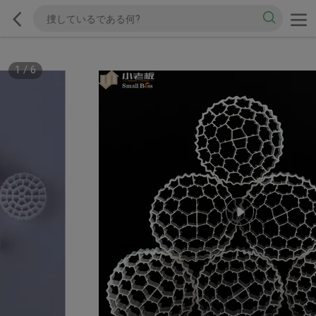
1
/
6