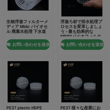
工場旅行
生物浮遊フィルターメ
浮遊ろ材で排水処理プ
ディア Mbbr バイオセ
ロセスを変革しましょ
品質管理
ル 廃棄水処理 下水道
う - 最も効果的な
MBBRバイオフィルタ
ーろ材
お問い合わせを送信
お問い合わせを送信
私達に連絡しなさい
ブログ
引用を要求しなさい
MBBRフィルタメディア
MBBRの生物媒体
PE37 plastic HDPE
PE37 様々な産業にお