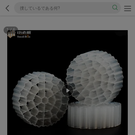
1
/
6