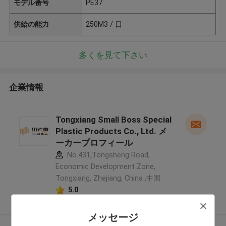
モデル番号
PE37
供給の能力
250M3 / 日
多くを見て下さい
企業情報
Tongxiang Small Boss Special
Plastic Products Co., Ltd. メ
ーカープロフィール
No.431,Tongsheng Road,
Economic Development Zone,
Tongxiang, Zhejiang, China ,中国
5.0
確認された製造者
メッセージ