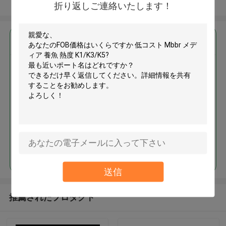
多くを見て下さい
折り返しご連絡いたします！
最高の価格で
低コスト Mbbr メディア 養魚 熱
度 K1/K3/K5
続行
送信
推薦されたプロダクト