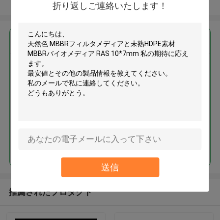
多くを見て下さい
折り返しご連絡いたします！
最高の価格で
天然色 MBBRフィルタメディア
と未熟HDPE素材 MBBRバイオメ
ディア RAS 10*7mm
続行
送信
推薦されたプロダクト