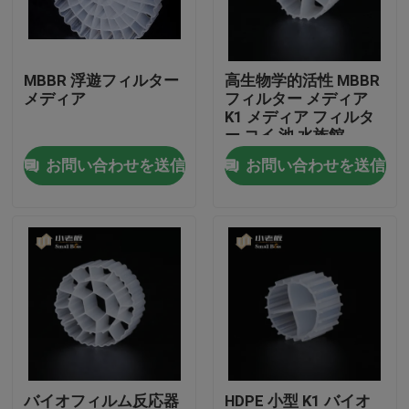
工場旅行
MBBR 浮遊フィルター
高生物学的活性 MBBR
メディア
フィルター メディア
品質管理
K1 メディア フィルタ
ー コイ 池 水族館
お問い合わせを送信
お問い合わせを送信
私達に連絡しなさい
ブログ
引用を要求しなさい
MBBRフィルタメディア
MBBRの生物媒体
バイオフィルム反応器
HDPE 小型 K1 バイオ