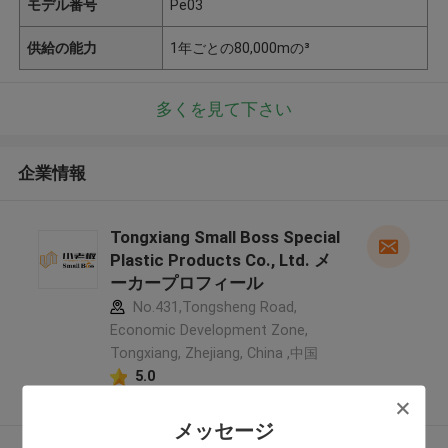
モデル番号
Pe03
供給の能力
1年ごとの80,000mの³
多くを見て下さい
企業情報
Tongxiang Small Boss Special
Plastic Products Co., Ltd. メ
ーカープロフィール
No.431,Tongsheng Road,
Economic Development Zone,
Tongxiang, Zhejiang, China ,中国
5.0
確認された製造者
メッセージ