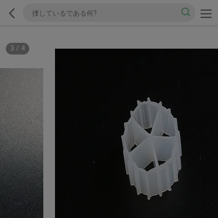
3
/
4