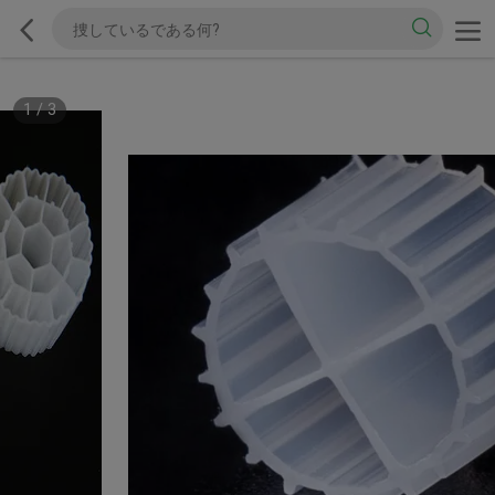
1
/
3