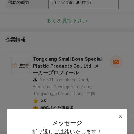
供給の能力
1年ごとの80,000mの³
多くを見て下さい
企業情報
Tongxiang Small Boss Special
Plastic Products Co., Ltd. メ
ーカープロフィール
No.431,Tongsheng Road,
Economic Development Zone,
Tongxiang, Zhejiang, China ,中国
5.0
確認された製造者
メッセージ
多くを見て下さい
折り返しご連絡いたします！