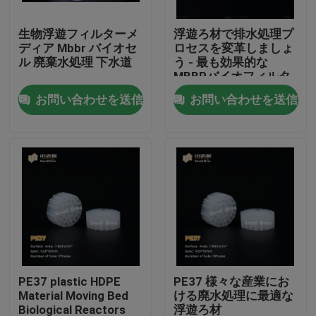
生物浮遊フィルターメ
浮遊ろ材で排水処理プ
工場旅行
ディア Mbbr バイオセ
ロセスを変革しましょ
ル 廃棄水処理 下水道
う - 最も効果的な
MBBRバイオフィルタ
品質管理
ーろ材
お問い合わせを送信
お問い合わせを送信
私達に連絡しなさい
ブログ
引用を要求しなさい
MBBRフィルタメディア
PE37 plastic HDPE
PE37 様々な産業にお
Material Moving Bed
ける廃水処理に最適な
MBBRの生物媒体
Biological Reactors
浮遊ろ材