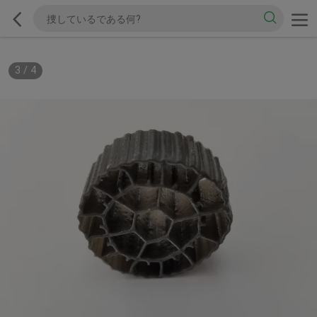
3
/
4