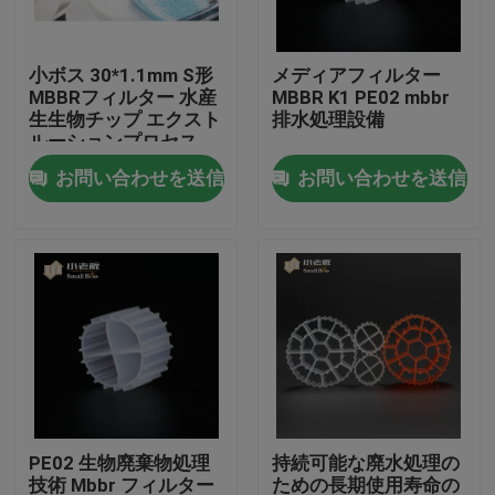
工場旅行
小ボス 30*1.1mm S形
メディアフィルター
MBBRフィルター 水産
MBBR K1 PE02 mbbr
生生物チップ エクスト
排水処理設備
品質管理
ルーションプロセス
お問い合わせを送信
お問い合わせを送信
私達に連絡しなさい
ブログ
引用を要求しなさい
MBBRフィルタメディア
PE02 生物廃棄物処理
持続可能な廃水処理の
MBBRの生物媒体
技術 Mbbr フィルター
ための長期使用寿命の