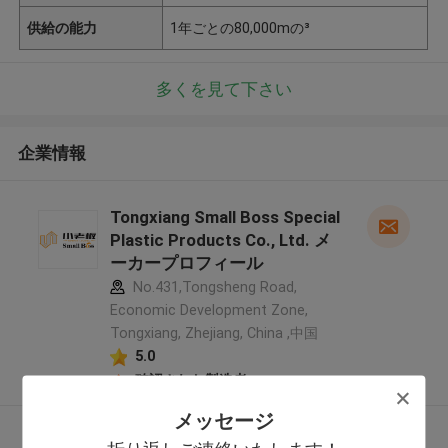
供給の能力
1年ごとの80,000mの³
多くを見て下さい
企業情報
Tongxiang Small Boss Special
Plastic Products Co., Ltd. メ
ーカープロフィール
No.431,Tongsheng Road,
Economic Development Zone,
Tongxiang, Zhejiang, China ,中国
5.0
確認された製造者
メッセージ
多くを見て下さい