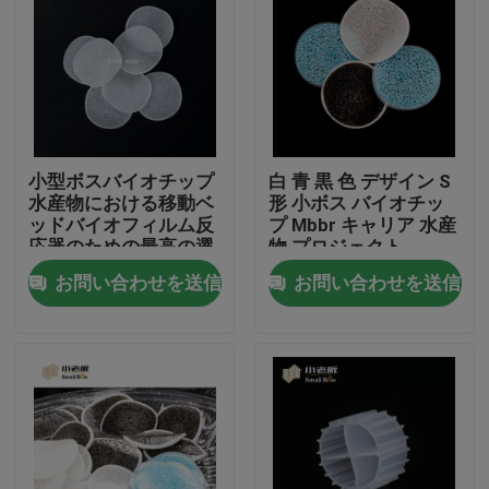
小型ボスバイオチップ
白 青 黒 色 デザイン S
水産物における移動ベ
形 小ボス バイオチッ
ッドバイオフィルム反
プ Mbbr キャリア 水産
応器のための最高の選
物 プロジェクト
択
お問い合わせを送信
お問い合わせを送信
家
プロダクト
私達について